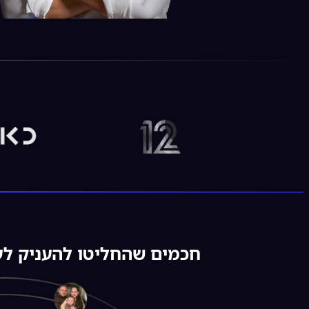
חכמים שהחליטו להעניק לעצמם "תעודת ביטוח 