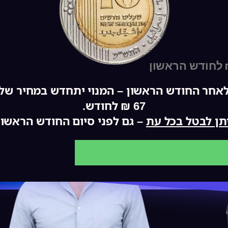
ון
אחר החודש הראשון – המנוי יתחדש במחיר של
67 ₪ לחודש.
תן לבטל בכל עת
– גם לפני סיום החודש הראשון
אני
רוצה
להצטרף
למועדון
ב-10
ש״ח >>