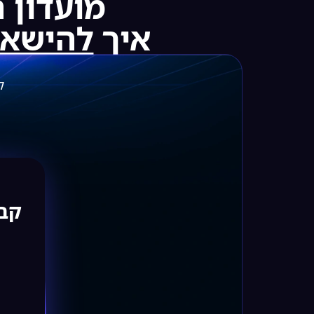
מועדון ה-
איך
להישאר 
קב
קבל